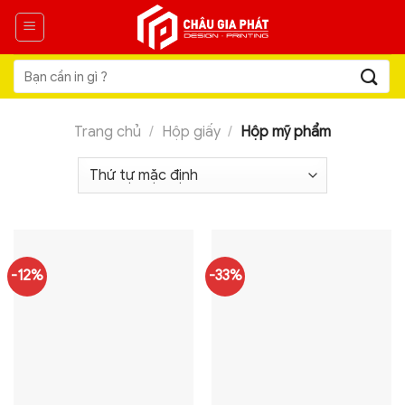
Skip
to
content
Tìm
kiếm:
Trang chủ
/
Hộp giấy
/
Hộp mỹ phẩm
-12%
-33%