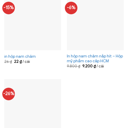
-15%
-6%
In hộp nam châm nắp hít – Hộp
in hộp nam châm
mỹ phẩm cao cấp HCM
Giá
Giá
26
₫
22
₫
/ cái
gốc
hiện
Giá
Giá
9.800
₫
9.200
₫
/ cái
là:
tại
gốc
hiện
26 ₫.
là:
là:
tại
22 ₫.
9.800 ₫.
là:
9.200 ₫.
-26%