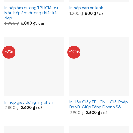
In hộp âm dương TP.HCM- 5+
In hộp carton lạnh
Mẫu hộp âm dương thiết kế
Giá
Giá
1.200
₫
800
₫
/ cái
gốc
hiện
đẹp
là:
tại
Giá
Giá
6.800
₫
6.000
₫
/ cái
1.200 ₫.
là:
gốc
hiện
800 ₫.
là:
tại
6.800 ₫.
là:
6.000 ₫.
-7%
-10%
In Hộp Giấy TP.HCM – Giải Pháp
In hộp giấy đựng mỹ phẩm
Bao Bì Giúp Tăng Doanh Số
Giá
Giá
2.800
₫
2.600
₫
/ cái
gốc
hiện
Giá
Giá
2.900
₫
2.600
₫
/ cái
là:
tại
gốc
hiện
2.800 ₫.
là:
là:
tại
2.600 ₫.
2.900 ₫.
là:
2.600 ₫.