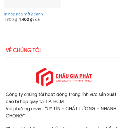
In hộp nắp mở 2 cánh
Giá
Giá
1.900
₫
1.400
₫
/ cái
gốc
hiện
là:
tại
1.900 ₫.
là:
1.400 ₫.
VỀ CHÚNG TÔI
Công ty chúng tôi hoạt động trong lĩnh vực sản xuất
bao bì hộp giấy tại TP. HCM
Với phương châm: “UY TÍN – CHẤT LƯỢNG – NHANH
CHÓNG”