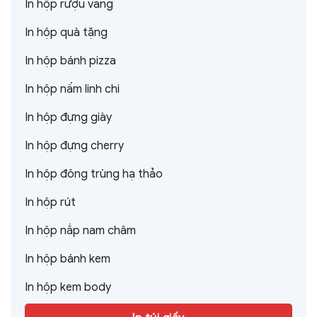
In hộp rượu vang
In hộp quà tặng
In hộp bánh pizza
In hộp nấm linh chi
In hộp đựng giày
In hộp đựng cherry
In hộp đông trùng hạ thảo
In hộp rút
In hộp nắp nam châm
In hộp bánh kem
In hộp kem body