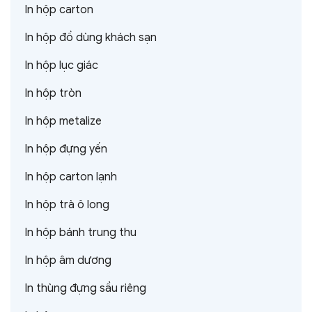
In hộp carton
In hộp đồ dùng khách sạn
In hộp lục giác
In hộp tròn
In hộp metalize
In hộp đựng yến
In hộp carton lạnh
In hộp trà ô long
In hộp bánh trung thu
In hộp âm dương
In thùng đựng sầu riêng