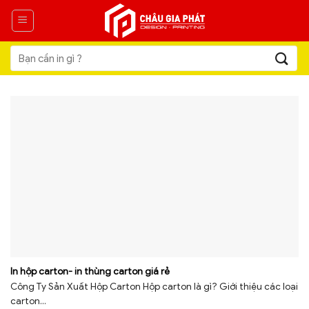
Skip
to
content
Tìm
kiếm:
In hộp carton- in thùng carton giá rẻ
Công Ty Sản Xuất Hộp Carton Hộp carton là gì? Giới thiệu các loại
carton...