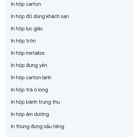
In hộp carton
In hộp đồ dùng khách sạn
In hộp lục giác
In hộp tròn
In hộp metalize
In hộp đựng yến
In hộp carton lạnh
In hộp trà ô long
In hộp bánh trung thu
In hộp âm dương
In thùng đựng sầu riêng