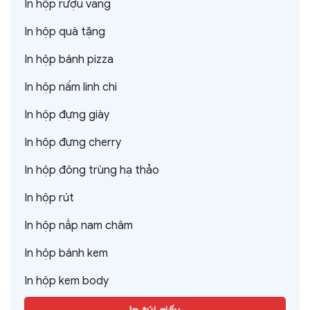
In hộp rượu vang
In hộp quà tặng
In hộp bánh pizza
In hộp nấm linh chi
In hộp đựng giày
In hộp đựng cherry
In hộp đông trùng hạ thảo
In hộp rút
In hộp nắp nam châm
In hộp bánh kem
In hộp kem body