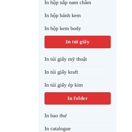
In hộp nắp nam châm
In hộp bánh kem
In hộp kem body
In túi giấy
In túi giấy mỹ thuật
In túi giấy kraft
In túi giấy ép kim
In folder
In bao thư
In catalogue