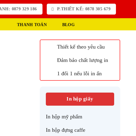
NH: 0879 329 186
P.THIẾT KẾ: 0878 305 679
THANH TOÁN
BLOG
Thiết kế theo yêu cầu
Đảm bảo chất lượng in
1 đổi 1 nếu lỗi in ấn
In hộp giấy
In hộp mỹ phẩm
In hộp đựng caffe