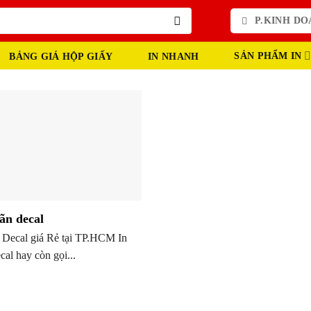
P.KINH DOA
SẢN PHẨM IN
BẢNG GIÁ HỘP GIẤY
IN NHANH
ãn decal
 Decal giá Rẻ tại TP.HCM In
al hay còn gọi...