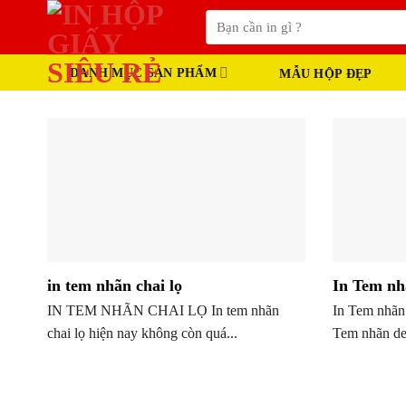
Skip
Tìm
to
kiếm:
content
DANH MỤC SẢN PHẨM
MẪU HỘP ĐẸP
in tem nhãn chai lọ
In Tem nh
IN TEM NHÃN CHAI LỌ In tem nhãn
In Tem nhãn
chai lọ hiện nay không còn quá...
Tem nhãn dec