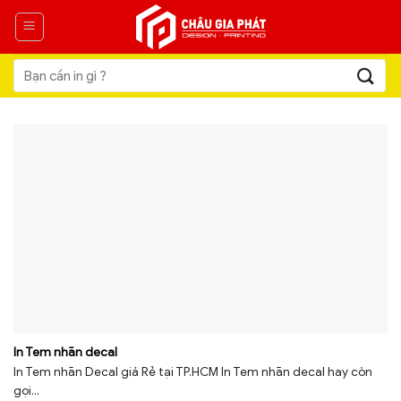
Skip
to
content
Tìm
kiếm:
In Tem nhãn decal
In Tem nhãn Decal giá Rẻ tại TP.HCM In Tem nhãn decal hay còn
gọi...