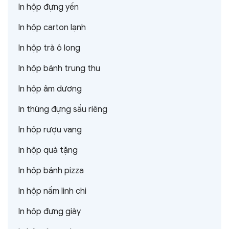
In hộp đựng yến
In hộp carton lạnh
In hộp trà ô long
In hộp bánh trung thu
In hộp âm dương
In thùng đựng sầu riêng
In hộp rượu vang
In hộp quà tặng
In hộp bánh pizza
In hộp nấm linh chi
In hộp đựng giày