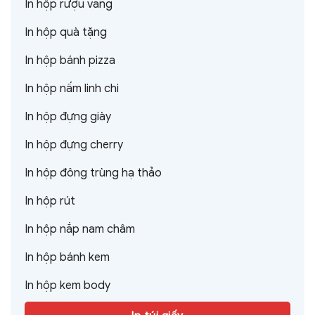
In hộp rượu vang
In hộp quà tặng
In hộp bánh pizza
In hộp nấm linh chi
In hộp đựng giày
In hộp đựng cherry
In hộp đông trùng hạ thảo
In hộp rút
In hộp nắp nam châm
In hộp bánh kem
In hộp kem body