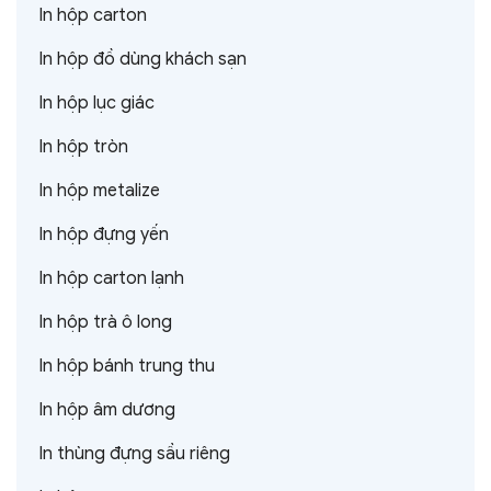
In hộp carton
In hộp đồ dùng khách sạn
In hộp lục giác
In hộp tròn
In hộp metalize
In hộp đựng yến
In hộp carton lạnh
In hộp trà ô long
In hộp bánh trung thu
In hộp âm dương
In thùng đựng sầu riêng