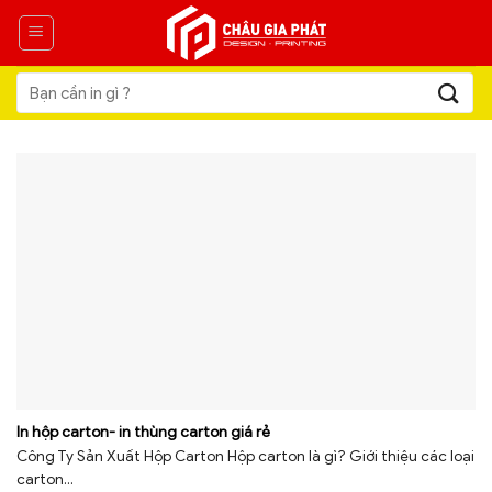
Skip
to
content
Tìm
kiếm:
In hộp carton- in thùng carton giá rẻ
Công Ty Sản Xuất Hộp Carton Hộp carton là gì? Giới thiệu các loại
carton...