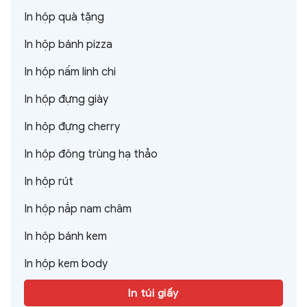
In hộp quà tặng
In hộp bánh pizza
In hộp nấm linh chi
In hộp đựng giày
In hộp đựng cherry
In hộp đông trùng hạ thảo
In hộp rút
In hộp nắp nam châm
In hộp bánh kem
In hộp kem body
In túi giấy