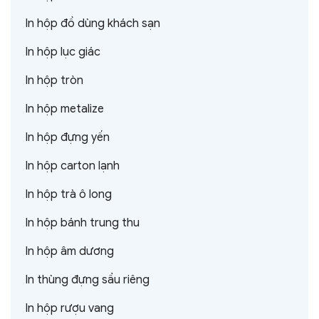
In hộp đồ dùng khách sạn
In hộp lục giác
In hộp tròn
In hộp metalize
In hộp đựng yến
In hộp carton lạnh
In hộp trà ô long
In hộp bánh trung thu
In hộp âm dương
In thùng đựng sầu riêng
In hộp rượu vang