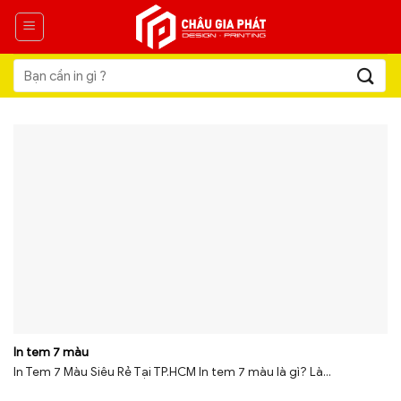
Skip
to
content
Tìm
kiếm:
In tem 7 màu
In Tem 7 Màu Siêu Rẻ Tại TP.HCM In tem 7 màu là gì? Là...