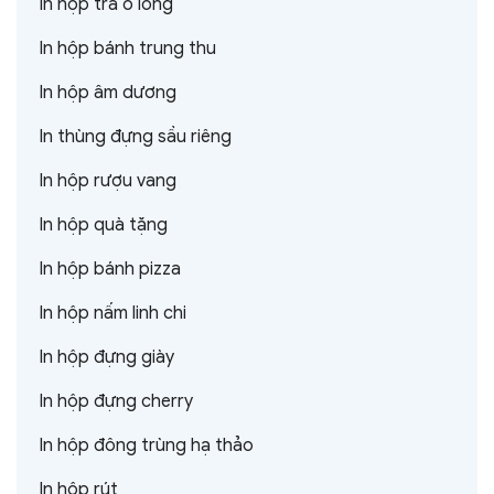
In hộp trà ô long
In hộp bánh trung thu
In hộp âm dương
In thùng đựng sầu riêng
In hộp rượu vang
In hộp quà tặng
In hộp bánh pizza
In hộp nấm linh chi
In hộp đựng giày
In hộp đựng cherry
In hộp đông trùng hạ thảo
In hộp rút