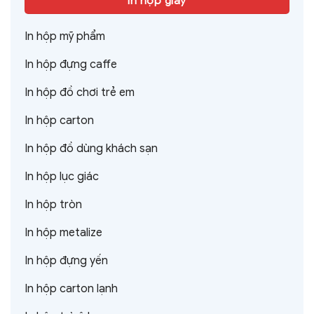
In hộp giấy
In hộp mỹ phẩm
In hộp đựng caffe
In hộp đồ chơi trẻ em
In hộp carton
In hộp đồ dùng khách sạn
In hộp lục giác
In hộp tròn
In hộp metalize
In hộp đựng yến
In hộp carton lạnh