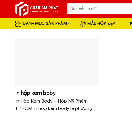
Skip
Tìm
to
kiếm:
content
DANH MỤC SẢN PHẨM
MẪU HỘP ĐẸP
In hộp kem boby
In Hộp Kem Body – Hộp Mỹ Phẩm
TPHCM In hộp kem body là phương...