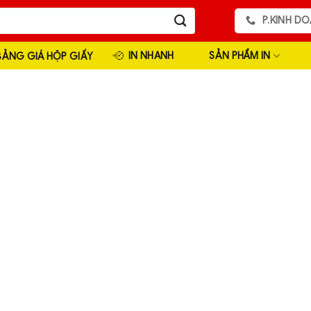
P.KINH DO
IN NHANH
SẢN PHẨM IN
BẢNG GIÁ HỘP GIẤY