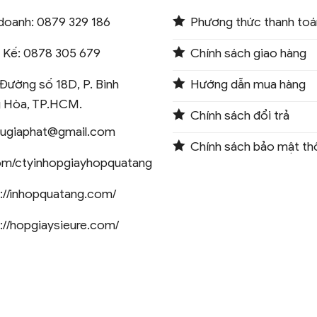
doanh: 0879 329 186
Phương thức thanh toá
t Kế: 0878 305 679
Chính sách giao hàng
Đường số 18D, P. Bình
Hướng dẫn mua hàng
 Hòa, TP.HCM.
Chính sách đổi trả
augiaphat@gmail.com
Chính sách bảo mật thô
om/ctyinhopgiayhopquatang
://inhopquatang.com/
://hopgiaysieure.com/