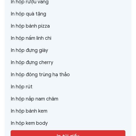
In hộp rượu vang
In hộp quà tặng
In hộp bánh pizza
In hộp nấm linh chi
In hộp đựng giày
In hộp đựng cherry
In hộp đông trùng hạ thảo
In hộp rút
In hộp nắp nam châm
In hộp bánh kem
In hộp kem body