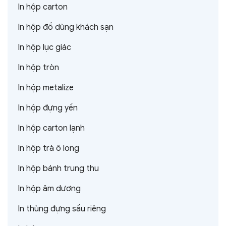
In hộp carton
In hộp đồ dùng khách sạn
In hộp lục giác
In hộp tròn
In hộp metalize
In hộp đựng yến
In hộp carton lạnh
In hộp trà ô long
In hộp bánh trung thu
In hộp âm dương
In thùng đựng sầu riêng