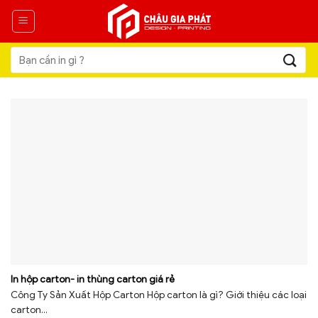
Skip
to
content
Tìm
kiếm:
In hộp carton- in thùng carton giá rẻ
Công Ty Sản Xuất Hộp Carton Hộp carton là gì? Giới thiệu các loại
carton...