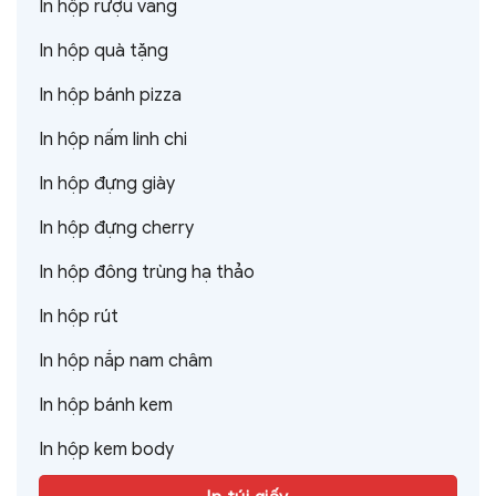
In hộp rượu vang
In hộp quà tặng
In hộp bánh pizza
In hộp nấm linh chi
In hộp đựng giày
In hộp đựng cherry
In hộp đông trùng hạ thảo
In hộp rút
In hộp nắp nam châm
In hộp bánh kem
In hộp kem body