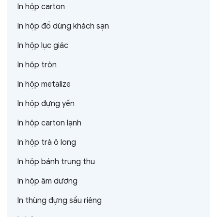
In hộp carton
In hộp đồ dùng khách sạn
In hộp lục giác
In hộp tròn
In hộp metalize
In hộp đựng yến
In hộp carton lạnh
In hộp trà ô long
In hộp bánh trung thu
In hộp âm dương
In thùng đựng sầu riêng