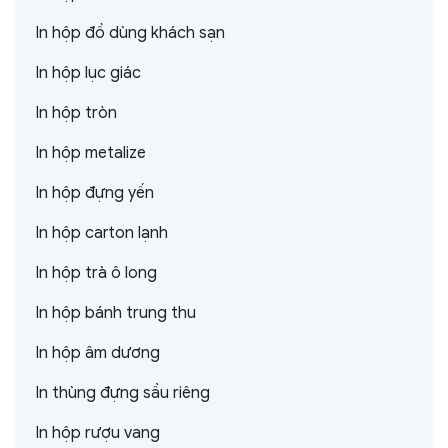
In hộp đồ dùng khách sạn
In hộp lục giác
In hộp tròn
In hộp metalize
In hộp đựng yến
In hộp carton lạnh
In hộp trà ô long
In hộp bánh trung thu
In hộp âm dương
In thùng đựng sầu riêng
In hộp rượu vang