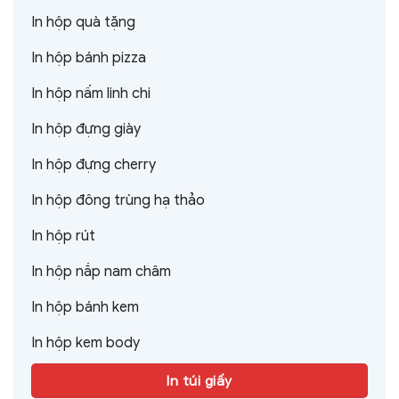
In hộp quà tặng
In hộp bánh pizza
In hộp nấm linh chi
In hộp đựng giày
In hộp đựng cherry
In hộp đông trùng hạ thảo
In hộp rút
In hộp nắp nam châm
In hộp bánh kem
In hộp kem body
In túi giấy