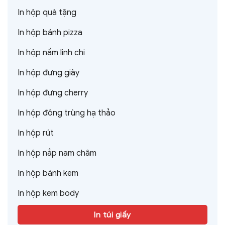
In hộp quà tặng
In hộp bánh pizza
In hộp nấm linh chi
In hộp đựng giày
In hộp đựng cherry
In hộp đông trùng hạ thảo
In hộp rút
In hộp nắp nam châm
In hộp bánh kem
In hộp kem body
In túi giấy