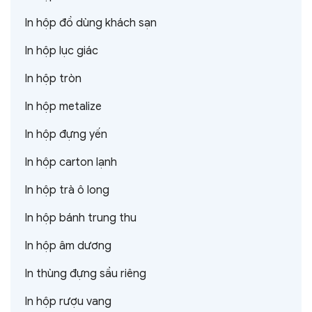
In hộp đồ dùng khách sạn
In hộp lục giác
In hộp tròn
In hộp metalize
In hộp đựng yến
In hộp carton lạnh
In hộp trà ô long
In hộp bánh trung thu
In hộp âm dương
In thùng đựng sầu riêng
In hộp rượu vang