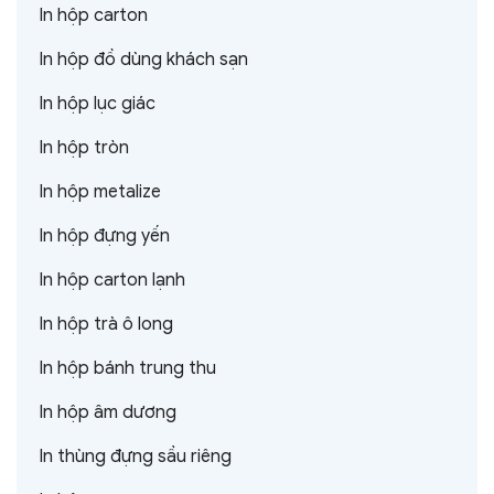
In hộp carton
In hộp đồ dùng khách sạn
In hộp lục giác
In hộp tròn
In hộp metalize
In hộp đựng yến
In hộp carton lạnh
In hộp trà ô long
In hộp bánh trung thu
In hộp âm dương
In thùng đựng sầu riêng