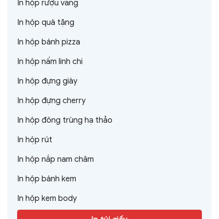
In hộp rượu vang
In hộp quà tặng
In hộp bánh pizza
In hộp nấm linh chi
In hộp đựng giày
In hộp đựng cherry
In hộp đông trùng hạ thảo
In hộp rút
In hộp nắp nam châm
In hộp bánh kem
In hộp kem body