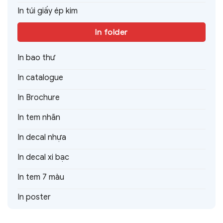
In túi giấy ép kim
In folder
In bao thư
In catalogue
In Brochure
In tem nhãn
In decal nhựa
In decal xi bạc
In tem 7 màu
In poster