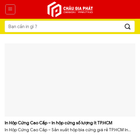
Skip
to
content
Tìm
kiếm:
In Hộp Cứng Cao Cấp – In hộp cứng số lượng ít TP.HCM
In Hộp Cứng Cao Cấp – Sản xuất hộp bìa cứng giá rẻ TP.HCM In...