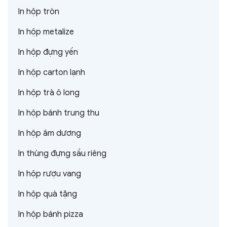
In hộp tròn
In hộp metalize
In hộp đựng yến
In hộp carton lạnh
In hộp trà ô long
In hộp bánh trung thu
In hộp âm dương
In thùng đựng sầu riêng
In hộp rượu vang
In hộp quà tặng
In hộp bánh pizza