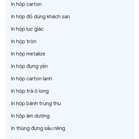
In hộp carton
In hộp đồ dùng khách sạn
In hộp lục giác
In hộp tròn
In hộp metalize
In hộp đựng yến
In hộp carton lạnh
In hộp trà ô long
In hộp bánh trung thu
In hộp âm dương
In thùng đựng sầu riêng