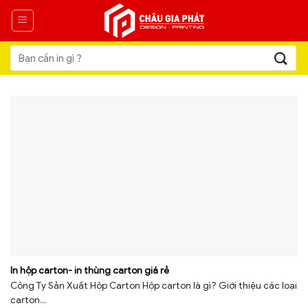
Skip
to
content
Tìm
kiếm:
In hộp carton- in thùng carton giá rẻ
Công Ty Sản Xuất Hộp Carton Hộp carton là gì? Giới thiệu các loại
carton...