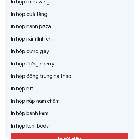
In hộp rượu vang
In hộp quà tặng
In hộp bánh pizza
In hộp nấm linh chi
In hộp đựng giày
In hộp đựng cherry
In hộp đông trùng hạ thảo
In hộp rút
In hộp nắp nam châm
In hộp bánh kem
In hộp kem body