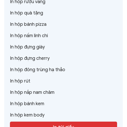
In hộp rượu vang
In hộp quà tặng
In hộp bánh pizza
In hộp nấm linh chi
In hộp đựng giày
In hộp đựng cherry
In hộp đông trùng hạ thảo
In hộp rút
In hộp nắp nam châm
In hộp bánh kem
In hộp kem body