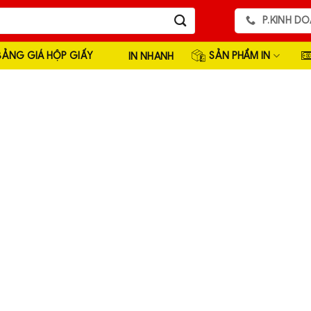
P.KINH DO
BẢNG GIÁ HỘP GIẤY
SẢN PHẨM IN
IN NHANH