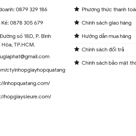
doanh: 0879 329 186
Phương thức thanh toá
t Kế: 0878 305 679
Chính sách giao hàng
Đường số 18D, P. Bình
Hướng dẫn mua hàng
 Hòa, TP.HCM.
Chính sách đổi trả
augiaphat@gmail.com
Chính sách bảo mật thô
om/ctyinhopgiayhopquatang
://inhopquatang.com/
://hopgiaysieure.com/