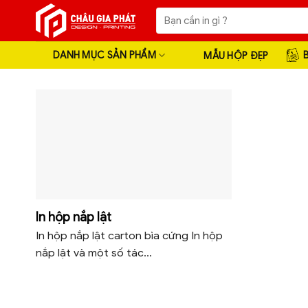
Skip
Tìm
to
kiếm:
content
DANH MỤC SẢN PHẨM
MẪU HỘP ĐẸP
In hộp nắp lật
In hộp nắp lật carton bìa cứng In hộp
nắp lật và một số tác...