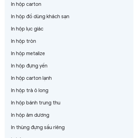
In hộp carton
In hộp đồ dùng khách sạn
In hộp lục giác
In hộp tròn
In hộp metalize
In hộp đựng yến
In hộp carton lạnh
In hộp trà ô long
In hộp bánh trung thu
In hộp âm dương
In thùng đựng sầu riêng