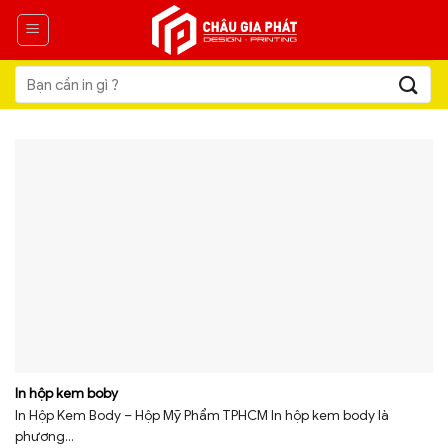
Skip
to
content
Tìm
kiếm:
In hộp kem boby
In Hộp Kem Body – Hộp Mỹ Phẩm TPHCM In hộp kem body là
phương...