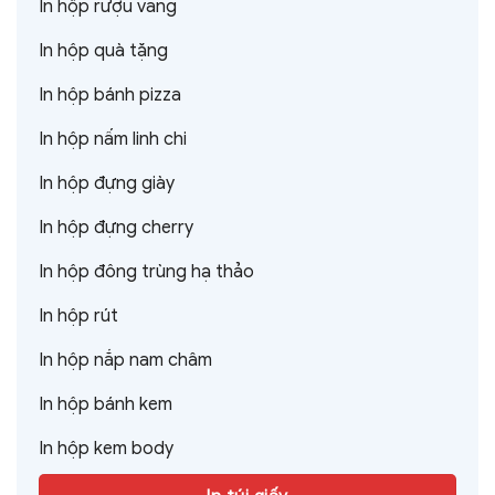
In hộp rượu vang
In hộp quà tặng
In hộp bánh pizza
In hộp nấm linh chi
In hộp đựng giày
In hộp đựng cherry
In hộp đông trùng hạ thảo
In hộp rút
In hộp nắp nam châm
In hộp bánh kem
In hộp kem body