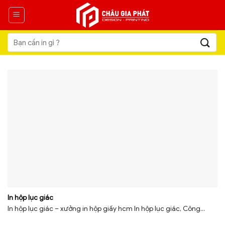
Skip
to
content
Tìm
kiếm:
In hộp lục giác
In hộp lục giác – xưởng in hộp giấy hcm In hộp lục giác, Công...