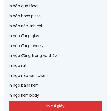
In hộp quà tặng
In hộp bánh pizza
In hộp nấm linh chi
In hộp đựng giày
In hộp đựng cherry
In hộp đông trùng hạ thảo
In hộp rút
In hộp nắp nam châm
In hộp bánh kem
In hộp kem body
In túi giấy