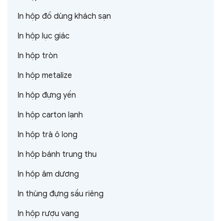
In hộp đồ dùng khách sạn
In hộp lục giác
In hộp tròn
In hộp metalize
In hộp đựng yến
In hộp carton lạnh
In hộp trà ô long
In hộp bánh trung thu
In hộp âm dương
In thùng đựng sầu riêng
In hộp rượu vang