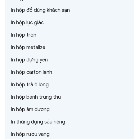
In hộp đồ dùng khách sạn
In hộp lục giác
In hộp tròn
In hộp metalize
In hộp đựng yến
In hộp carton lạnh
In hộp trà ô long
In hộp bánh trung thu
In hộp âm dương
In thùng đựng sầu riêng
In hộp rượu vang