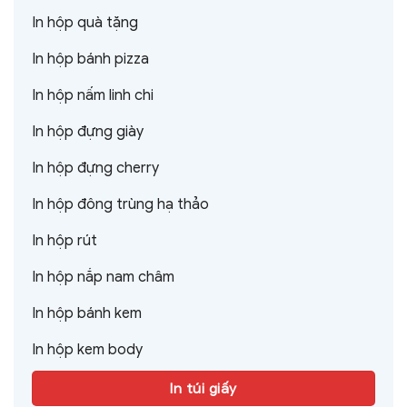
In hộp quà tặng
In hộp bánh pizza
In hộp nấm linh chi
In hộp đựng giày
In hộp đựng cherry
In hộp đông trùng hạ thảo
In hộp rút
In hộp nắp nam châm
In hộp bánh kem
In hộp kem body
In túi giấy