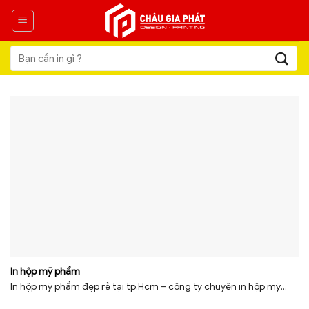
Skip
to
content
Tìm
kiếm:
In hộp mỹ phẩm
In hộp mỹ phẩm đẹp rẻ tại tp.Hcm – công ty chuyên in hộp mỹ...