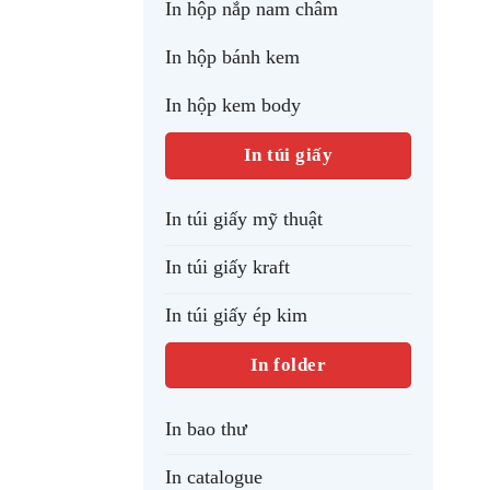
In hộp nắp nam châm
In hộp bánh kem
In hộp kem body
In túi giấy
In túi giấy mỹ thuật
In túi giấy kraft
In túi giấy ép kim
In folder
In bao thư
In catalogue