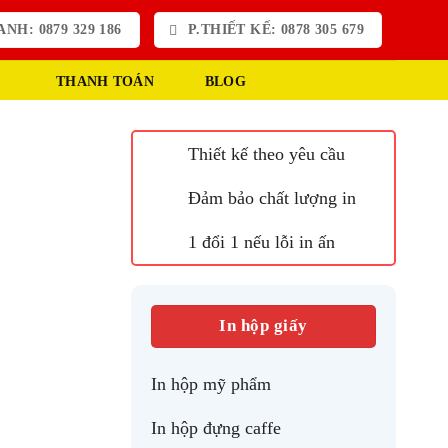
NH: 0879 329 186
P.THIẾT KẾ: 0878 305 679
THANH TOÁN
BLOG
Thiết kế theo yêu cầu
Đảm bảo chất lượng in
1 đổi 1 nếu lỗi in ấn
In hộp giấy
In hộp mỹ phẩm
In hộp đựng caffe