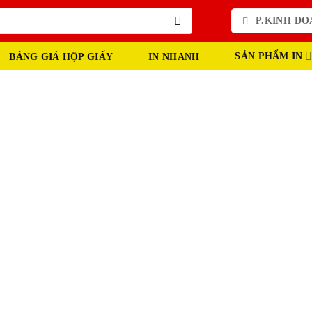
P.KINH DOA
SẢN PHẨM IN
BẢNG GIÁ HỘP GIẤY
IN NHANH