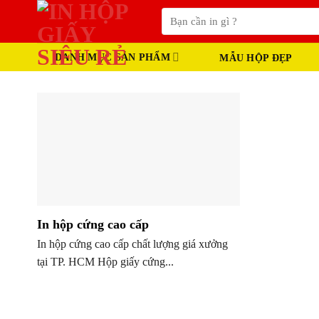
Skip
Tìm
to
kiếm:
content
DANH MỤC SẢN PHẨM
MẪU HỘP ĐẸP
In hộp cứng cao cấp
In hộp cứng cao cấp chất lượng giá xưởng
tại TP. HCM Hộp giấy cứng...