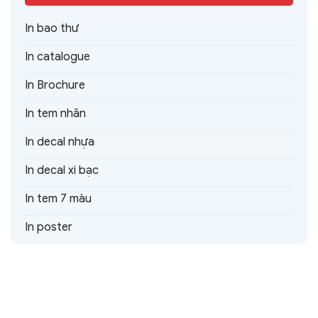
In bao thư
In catalogue
In Brochure
In tem nhãn
In decal nhựa
In decal xi bạc
In tem 7 màu
In poster