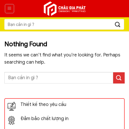
Skip
to
content
Tìm
kiếm:
Nothing Found
It seems we can’t find what you’re looking for. Perhaps
searching can help.
Thiết kế theo yêu cầu
Đảm bảo chất lượng in