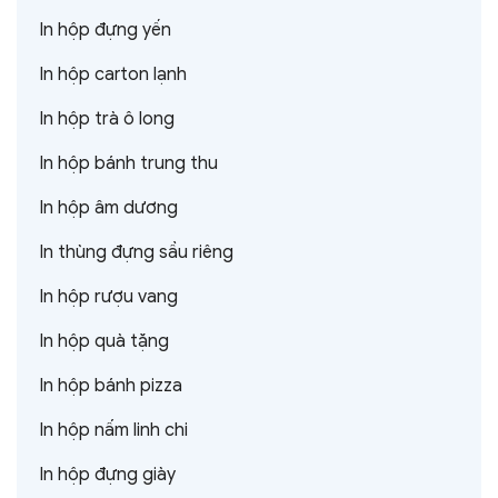
In hộp đựng yến
In hộp carton lạnh
In hộp trà ô long
In hộp bánh trung thu
In hộp âm dương
In thùng đựng sầu riêng
In hộp rượu vang
In hộp quà tặng
In hộp bánh pizza
In hộp nấm linh chi
In hộp đựng giày