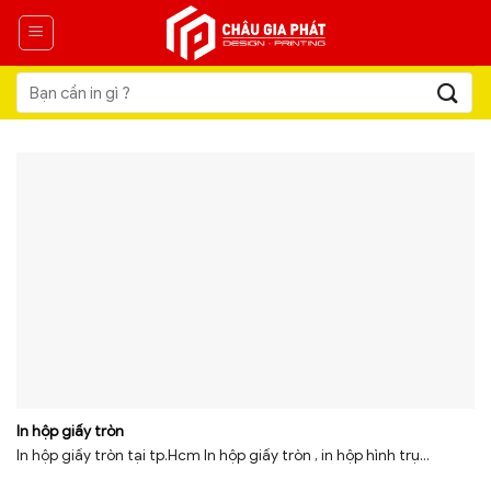
Skip
to
content
Tìm
kiếm:
In hộp giấy tròn
In hộp giấy tròn tại tp.Hcm In hộp giấy tròn , in hộp hình trụ...