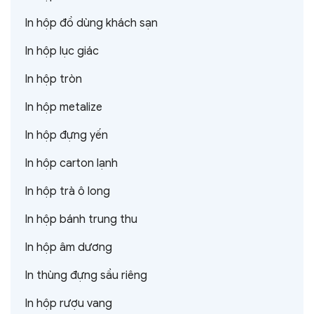
In hộp đồ dùng khách sạn
In hộp lục giác
In hộp tròn
In hộp metalize
In hộp đựng yến
In hộp carton lạnh
In hộp trà ô long
In hộp bánh trung thu
In hộp âm dương
In thùng đựng sầu riêng
In hộp rượu vang