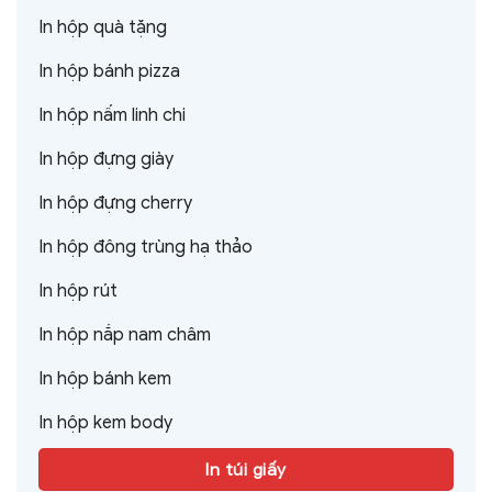
In hộp quà tặng
In hộp bánh pizza
In hộp nấm linh chi
In hộp đựng giày
In hộp đựng cherry
In hộp đông trùng hạ thảo
In hộp rút
In hộp nắp nam châm
In hộp bánh kem
In hộp kem body
In túi giấy