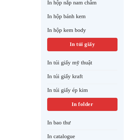
In hộp nắp nam châm
In hộp bánh kem
In hộp kem body
In túi giấy
In túi giấy mỹ thuật
In túi giấy kraft
In túi giấy ép kim
In folder
In bao thư
In catalogue