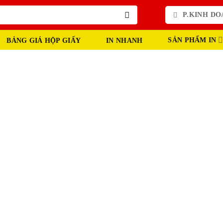
P.KINH DOA
SẢN PHẨM IN
BẢNG GIÁ HỘP GIẤY
IN NHANH