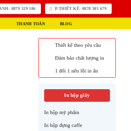
NH: 0879 329 186
P.THIẾT KẾ: 0878 305 679
THANH TOÁN
BLOG
Thiết kế theo yêu cầu
Đảm bảo chất lượng in
1 đổi 1 nếu lỗi in ấn
In hộp giấy
In hộp mỹ phẩm
In hộp đựng caffe