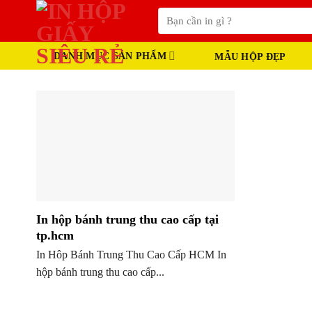
Skip
Tìm
to
kiếm:
content
DANH MỤC SẢN PHẨM
MẪU HỘP ĐẸP
In hộp bánh trung thu cao cấp tại
tp.hcm
In Hôp Bánh Trung Thu Cao Cấp HCM In
hộp bánh trung thu cao cấp...