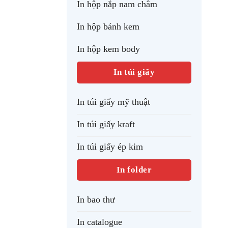
In hộp nắp nam châm
In hộp bánh kem
In hộp kem body
In túi giấy
In túi giấy mỹ thuật
In túi giấy kraft
In túi giấy ép kim
In folder
In bao thư
In catalogue