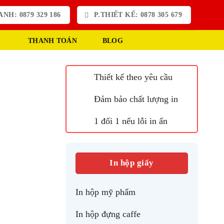
NH: 0879 329 186
P.THIẾT KẾ: 0878 305 679
THANH TOÁN
BLOG
Thiết kế theo yêu cầu
Đảm bảo chất lượng in
1 đổi 1 nếu lỗi in ấn
In hộp giấy
In hộp mỹ phẩm
In hộp đựng caffe