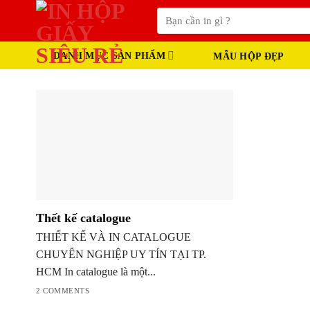
Skip
Tìm
to
kiếm:
content
DANH MỤC SẢN PHẨM
MẪU HỘP ĐẸP
Thết kế catalogue
THIẾT KẾ VÀ IN CATALOGUE
CHUYÊN NGHIỆP UY TÍN TẠI TP.
HCM In catalogue là một...
2 COMMENTS