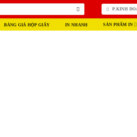
P.KINH DOA
SẢN PHẨM IN
BẢNG GIÁ HỘP GIẤY
IN NHANH