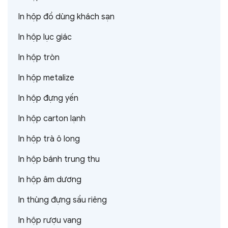
In hộp đồ dùng khách sạn
In hộp lục giác
In hộp tròn
In hộp metalize
In hộp đựng yến
In hộp carton lạnh
In hộp trà ô long
In hộp bánh trung thu
In hộp âm dương
In thùng đựng sầu riêng
In hộp rượu vang