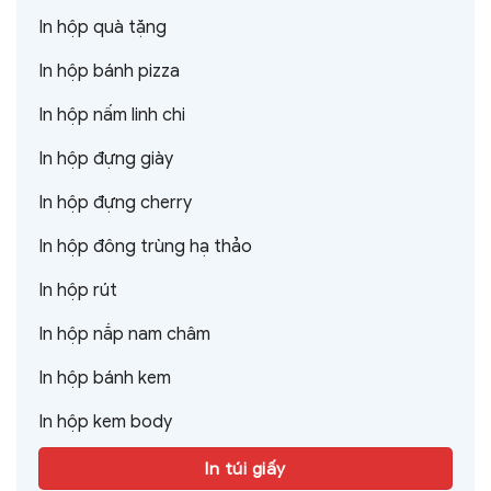
In hộp quà tặng
In hộp bánh pizza
In hộp nấm linh chi
In hộp đựng giày
In hộp đựng cherry
In hộp đông trùng hạ thảo
In hộp rút
In hộp nắp nam châm
In hộp bánh kem
In hộp kem body
In túi giấy