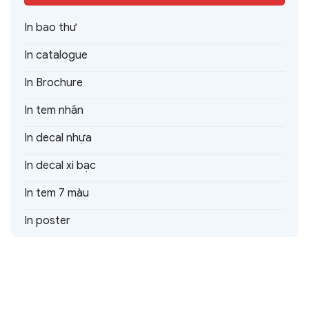
In bao thư
In catalogue
In Brochure
In tem nhãn
In decal nhựa
In decal xi bạc
In tem 7 màu
In poster