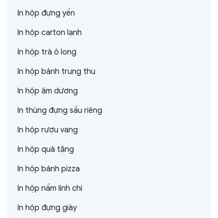
In hộp đựng yến
In hộp carton lạnh
In hộp trà ô long
In hộp bánh trung thu
In hộp âm dương
In thùng đựng sầu riêng
In hộp rượu vang
In hộp quà tặng
In hộp bánh pizza
In hộp nấm linh chi
In hộp đựng giày