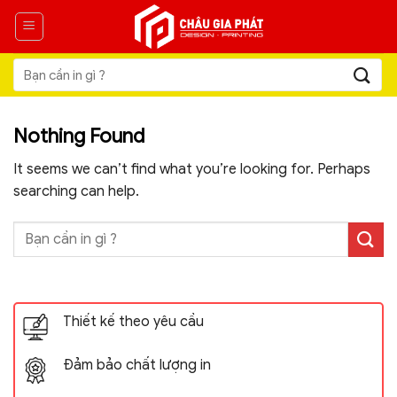
Skip
to
content
Tìm
kiếm:
Nothing Found
It seems we can’t find what you’re looking for. Perhaps
searching can help.
Thiết kế theo yêu cầu
Đảm bảo chất lượng in