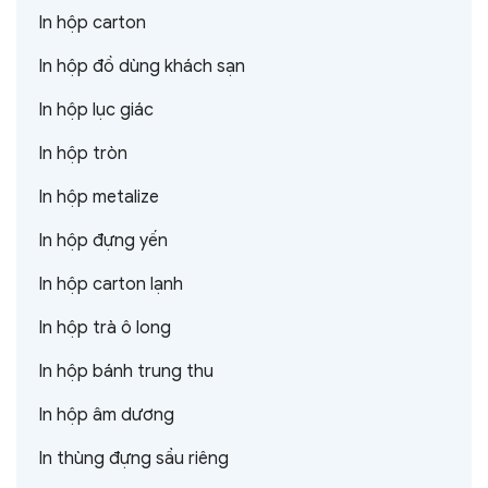
In hộp carton
In hộp đồ dùng khách sạn
In hộp lục giác
In hộp tròn
In hộp metalize
In hộp đựng yến
In hộp carton lạnh
In hộp trà ô long
In hộp bánh trung thu
In hộp âm dương
In thùng đựng sầu riêng