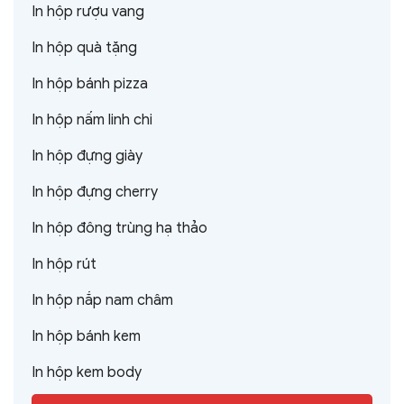
In hộp rượu vang
In hộp quà tặng
In hộp bánh pizza
In hộp nấm linh chi
In hộp đựng giày
In hộp đựng cherry
In hộp đông trùng hạ thảo
In hộp rút
In hộp nắp nam châm
In hộp bánh kem
In hộp kem body