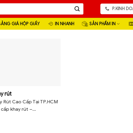
P.KINH DO
BẢNG GIÁ HỘP GIẤY
IN NHANH
SẢN PHẨM IN
y rút
ay Rút Cao Cấp Tại TP.HCM
cấp khay rút –...