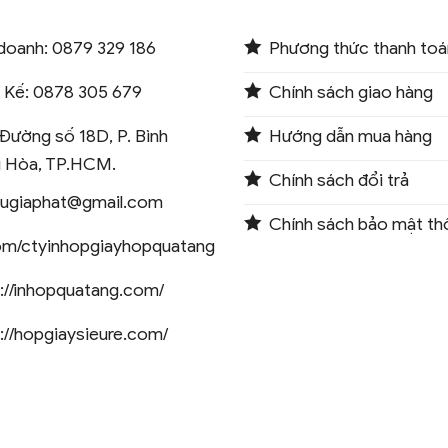
doanh: 0879 329 186
Phương thức thanh toá
t Kế: 0878 305 679
Chính sách giao hàng
Đường số 18D, P. Bình
Hướng dẫn mua hàng
 Hòa, TP.HCM.
Chính sách đổi trả
augiaphat@gmail.com
Chính sách bảo mật thô
om/ctyinhopgiayhopquatang
://inhopquatang.com/
://hopgiaysieure.com/