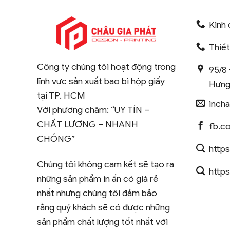
Kinh 
Thiế
Công ty chúng tôi hoạt động trong
95/8 
lĩnh vực sản xuất bao bì hộp giấy
Hưng
tại TP. HCM
inch
Với phương châm: “UY TÍN –
CHẤT LƯỢNG – NHANH
fb.c
CHÓNG”
https
Chúng tôi không cam kết sẽ tạo ra
https
những sản phẩm in ấn có giá rẻ
nhất nhưng chúng tôi đảm bảo
rằng quý khách sẽ có được những
sản phẩm chất lượng tốt nhất với