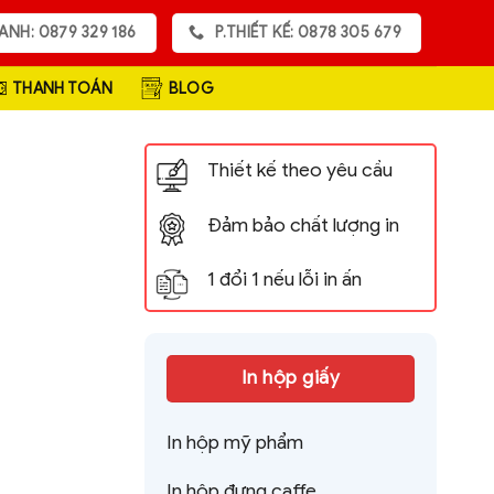
ANH: 0879 329 186
P.THIẾT KẾ: 0878 305 679
THANH TOÁN
BLOG
Thiết kế theo yêu cầu
Đảm bảo chất lượng in
1 đổi 1 nếu lỗi in ấn
In hộp giấy
In hộp mỹ phẩm
In hộp đựng caffe