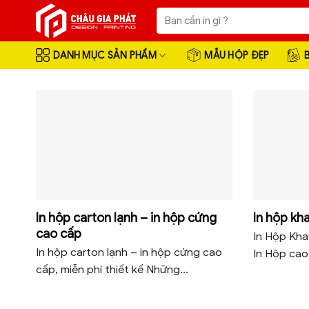
Skip
Tìm
to
kiếm:
content
DANH MỤC SẢN PHẨM
MẪU HỘP ĐẸP
In hộp carton lạnh – in hộp cứng
In hộp kha
cao cấp
In Hộp Kh
In hộp carton lạnh – in hộp cứng cao
In Hộp cao 
cấp, miễn phí thiết kế Những...