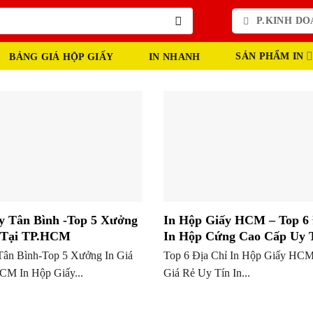
P.KINH DOA
SẢN PHẨM IN
BẢNG GIÁ HỘP GIẤY
IN NHANH
ấy Tân Bình -Top 5 Xưởng
In Hộp Giấy HCM – Top 6 
ẻ Tại TP.HCM
In Hộp Cứng Cao Cấp Uy 
 Tân Bình-Top 5 Xưởng In Giá
Top 6 Địa Chỉ In Hộp Giấy HC
CM In Hộp Giấy...
Giá Rẻ Uy Tín In...