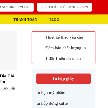
NH: 0879 329 186
P.THIẾT KẾ: 0878 305 679
THANH TOÁN
BLOG
Thiết kế theo yêu cầu
Đảm bảo chất lượng in
1 đổi 1 nếu lỗi in ấn
Địa Chỉ
In hộp giấy
Tín
M Cao Cấp
In hộp mỹ phẩm
In hộp đựng caffe