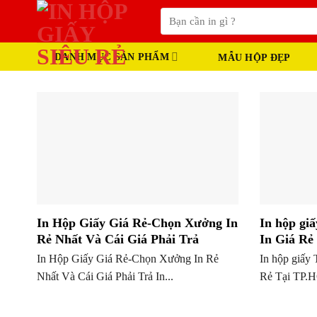
Skip
Tìm
to
kiếm:
content
DANH MỤC SẢN PHẨM
MẪU HỘP ĐẸP
In Hộp Giấy Giá Rẻ-Chọn Xưởng In
In hộp gi
Rẻ Nhất Và Cái Giá Phải Trả
In Giá R
In Hộp Giấy Giá Rẻ-Chọn Xưởng In Rẻ
In hộp giấy
Nhất Và Cái Giá Phải Trả In...
Rẻ Tại TP.H