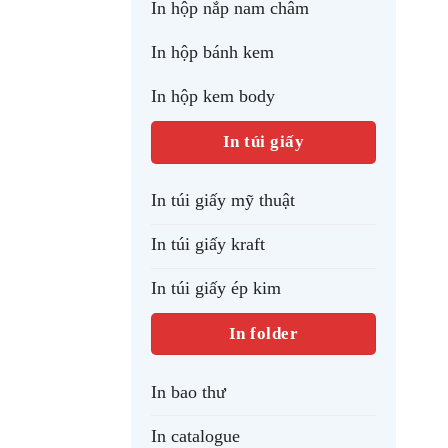
In hộp nắp nam châm
In hộp bánh kem
In hộp kem body
In túi giấy
In túi giấy mỹ thuật
In túi giấy kraft
In túi giấy ép kim
In folder
In bao thư
In catalogue