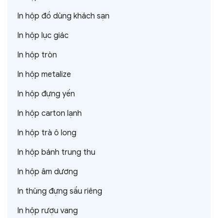
In hộp đồ dùng khách sạn
In hộp lục giác
In hộp tròn
In hộp metalize
In hộp đựng yến
In hộp carton lạnh
In hộp trà ô long
In hộp bánh trung thu
In hộp âm dương
In thùng đựng sầu riêng
In hộp rượu vang