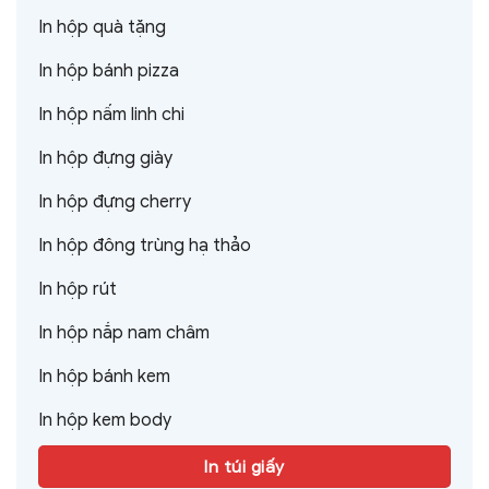
In hộp quà tặng
In hộp bánh pizza
In hộp nấm linh chi
In hộp đựng giày
In hộp đựng cherry
In hộp đông trùng hạ thảo
In hộp rút
In hộp nắp nam châm
In hộp bánh kem
In hộp kem body
In túi giấy