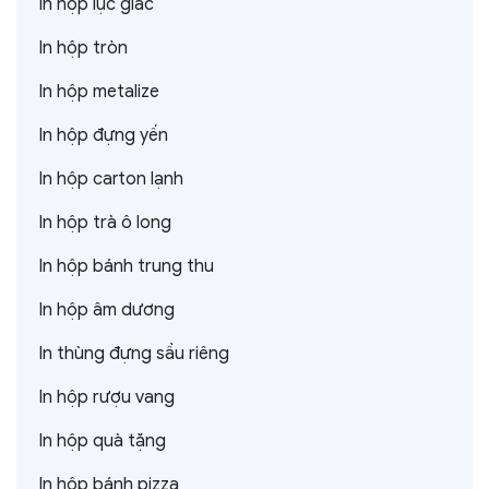
In hộp lục giác
In hộp tròn
In hộp metalize
In hộp đựng yến
In hộp carton lạnh
In hộp trà ô long
In hộp bánh trung thu
In hộp âm dương
In thùng đựng sầu riêng
In hộp rượu vang
In hộp quà tặng
In hộp bánh pizza