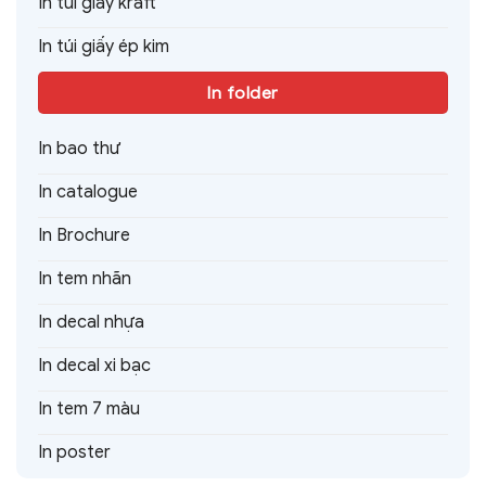
In túi giấy kraft
In túi giấy ép kim
In folder
In bao thư
In catalogue
In Brochure
In tem nhãn
In decal nhựa
In decal xi bạc
In tem 7 màu
In poster