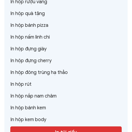
In hộp rượu vang
In hộp quà tặng
In hộp bánh pizza
In hộp nấm linh chi
In hộp đựng giày
In hộp đựng cherry
In hộp đông trùng hạ thảo
In hộp rút
In hộp nắp nam châm
In hộp bánh kem
In hộp kem body