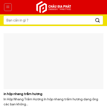
Skip
to
content
Tìm
kiếm:
in hộp nhang trầm hương
In Hộp Nhang Trầm Hương In hộp nhang trầm hương dạng ống
các bạn không...