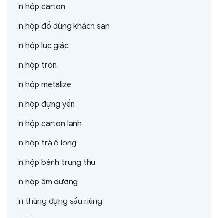
In hộp carton
In hộp đồ dùng khách sạn
In hộp lục giác
In hộp tròn
In hộp metalize
In hộp đựng yến
In hộp carton lạnh
In hộp trà ô long
In hộp bánh trung thu
In hộp âm dương
In thùng đựng sầu riêng