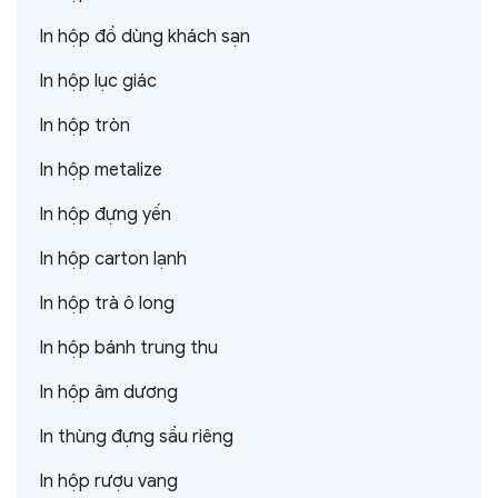
In hộp đồ dùng khách sạn
In hộp lục giác
In hộp tròn
In hộp metalize
In hộp đựng yến
In hộp carton lạnh
In hộp trà ô long
In hộp bánh trung thu
In hộp âm dương
In thùng đựng sầu riêng
In hộp rượu vang