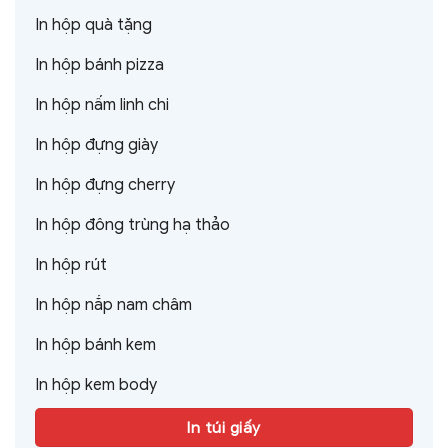
In hộp quà tặng
In hộp bánh pizza
In hộp nấm linh chi
In hộp đựng giày
In hộp đựng cherry
In hộp đông trùng hạ thảo
In hộp rút
In hộp nắp nam châm
In hộp bánh kem
In hộp kem body
In túi giấy