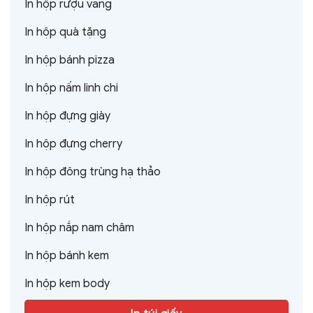
In hộp rượu vang
In hộp quà tặng
In hộp bánh pizza
In hộp nấm linh chi
In hộp đựng giày
In hộp đựng cherry
In hộp đông trùng hạ thảo
In hộp rút
In hộp nắp nam châm
In hộp bánh kem
In hộp kem body