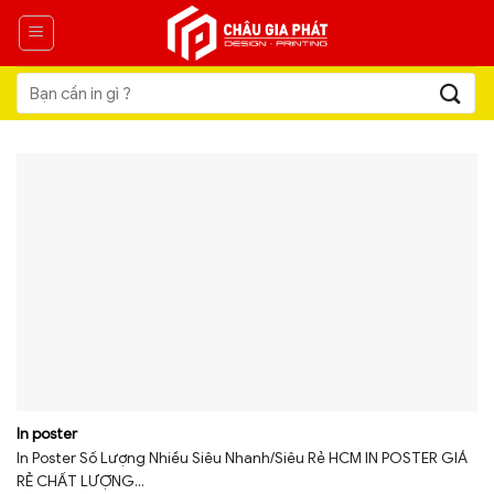
Skip
to
content
Tìm
kiếm:
In poster
In Poster Số Lượng Nhiều Siêu Nhanh/Siêu Rẻ HCM IN POSTER GIÁ
RẺ CHẤT LƯỢNG...