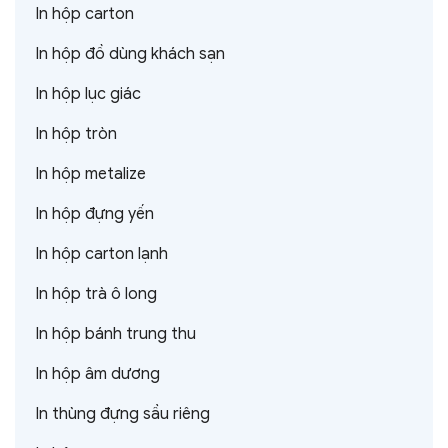
In hộp carton
In hộp đồ dùng khách sạn
In hộp lục giác
In hộp tròn
In hộp metalize
In hộp đựng yến
In hộp carton lạnh
In hộp trà ô long
In hộp bánh trung thu
In hộp âm dương
In thùng đựng sầu riêng