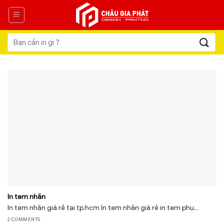
Skip
to
content
Tìm
kiếm:
In tem nhãn
In tem nhãn giá rẻ tại tp.hcm In tem nhãn giá rẻ in tem phụ...
2 COMMENTS