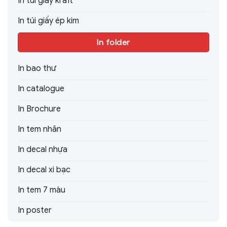
In túi giấy kraft
In túi giấy ép kim
In folder
In bao thư
In catalogue
In Brochure
In tem nhãn
In decal nhựa
In decal xi bạc
In tem 7 màu
In poster