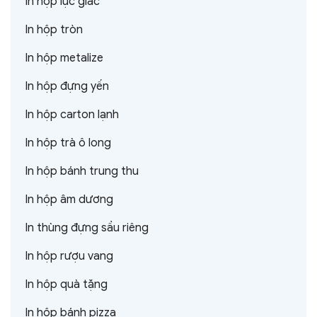
In hộp lục giác
In hộp tròn
In hộp metalize
In hộp đựng yến
In hộp carton lạnh
In hộp trà ô long
In hộp bánh trung thu
In hộp âm dương
In thùng đựng sầu riêng
In hộp rượu vang
In hộp quà tặng
In hộp bánh pizza