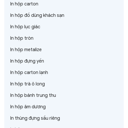
In hộp carton
In hộp đồ dùng khách sạn
In hộp lục giác
In hộp tròn
In hộp metalize
In hộp đựng yến
In hộp carton lạnh
In hộp trà ô long
In hộp bánh trung thu
In hộp âm dương
In thùng đựng sầu riêng