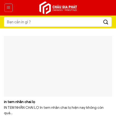
Skip
to
content
Tìm
kiếm:
in tem nhãn chai lọ
IN TEM NHÃN CHAI LỌ In tem nhãn chai lọ hiện nay không còn
quá...