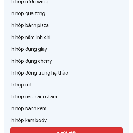
In hộp rượu vang
In hộp quà tặng
In hộp bánh pizza
In hộp nấm linh chi
In hộp đựng giày
In hộp đựng cherry
In hộp đông trùng hạ thảo
In hộp rút
In hộp nắp nam châm
In hộp bánh kem
In hộp kem body