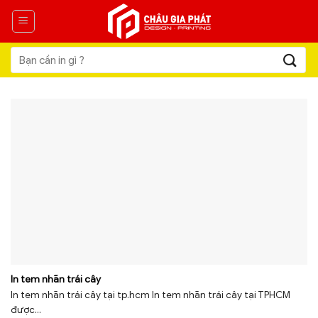
Skip
to
content
Tìm
kiếm:
In tem nhãn trái cây
In tem nhãn trái cây tại tp.hcm In tem nhãn trái cây tại TPHCM
được...