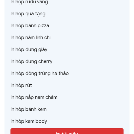
In hộp rượu vang
In hộp quà tặng
In hộp bánh pizza
In hộp nấm linh chi
In hộp đựng giày
In hộp đựng cherry
In hộp đông trùng hạ thảo
In hộp rút
In hộp nắp nam châm
In hộp bánh kem
In hộp kem body