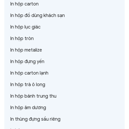
In hộp carton
In hộp đồ dùng khách sạn
In hộp lục giác
In hộp tròn
In hộp metalize
In hộp đựng yến
In hộp carton lạnh
In hộp trà ô long
In hộp bánh trung thu
In hộp âm dương
In thùng đựng sầu riêng