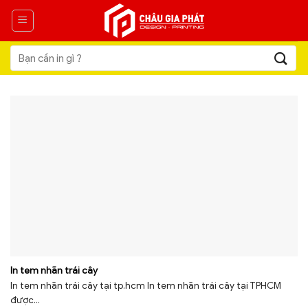
Skip
to
content
Tìm
kiếm:
In tem nhãn trái cây
In tem nhãn trái cây tại tp.hcm In tem nhãn trái cây tại TPHCM
được...