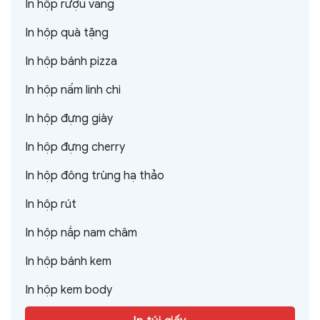
In hộp rượu vang
In hộp quà tặng
In hộp bánh pizza
In hộp nấm linh chi
In hộp đựng giày
In hộp đựng cherry
In hộp đông trùng hạ thảo
In hộp rút
In hộp nắp nam châm
In hộp bánh kem
In hộp kem body