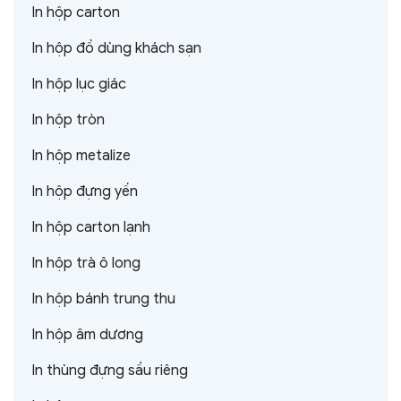
In hộp carton
In hộp đồ dùng khách sạn
In hộp lục giác
In hộp tròn
In hộp metalize
In hộp đựng yến
In hộp carton lạnh
In hộp trà ô long
In hộp bánh trung thu
In hộp âm dương
In thùng đựng sầu riêng