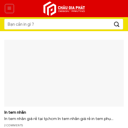
Skip
to
content
Tìm
kiếm:
In tem nhãn
In tem nhãn giá rẻ tại tp.hcm In tem nhãn giá rẻ in tem phụ...
2 COMMENTS