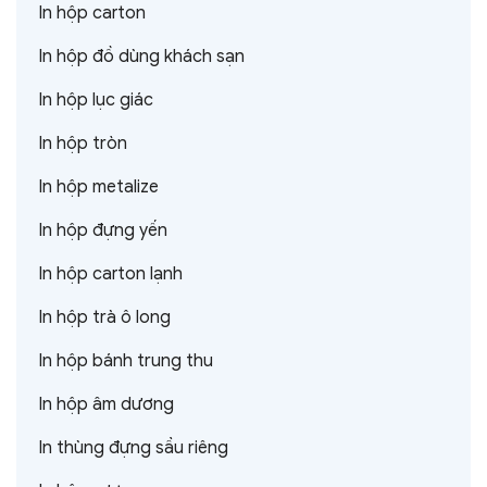
In hộp carton
In hộp đồ dùng khách sạn
In hộp lục giác
In hộp tròn
In hộp metalize
In hộp đựng yến
In hộp carton lạnh
In hộp trà ô long
In hộp bánh trung thu
In hộp âm dương
In thùng đựng sầu riêng