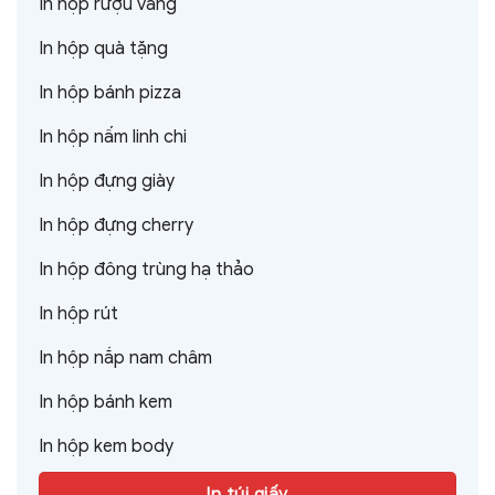
In hộp rượu vang
In hộp quà tặng
In hộp bánh pizza
In hộp nấm linh chi
In hộp đựng giày
In hộp đựng cherry
In hộp đông trùng hạ thảo
In hộp rút
In hộp nắp nam châm
In hộp bánh kem
In hộp kem body
In túi giấy