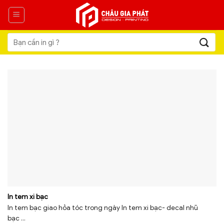
Skip
to
content
Tìm
kiếm:
In tem xi bạc
In tem bạc giao hỏa tóc trong ngày In tem xi bạc- decal nhũ
bạc ...