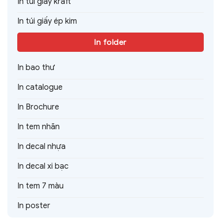
In túi giấy kraft
In túi giấy ép kim
In folder
In bao thư
In catalogue
In Brochure
In tem nhãn
In decal nhựa
In decal xi bạc
In tem 7 màu
In poster