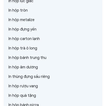
In hộp lục giác
In hộp tròn
In hộp metalize
In hộp đựng yến
In hộp carton lạnh
In hộp trà ô long
In hộp bánh trung thu
In hộp âm dương
In thùng đựng sầu riêng
In hộp rượu vang
In hộp quà tặng
In hộp bánh pizza