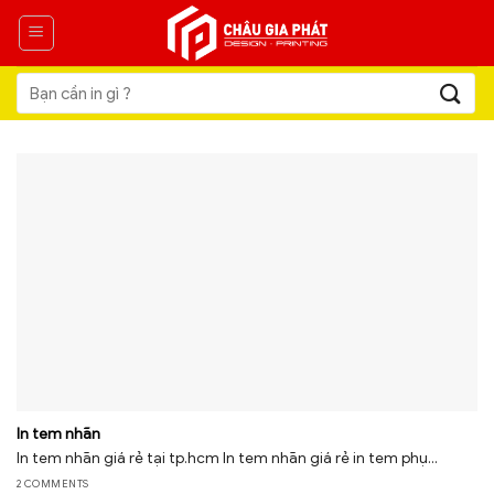
Skip
to
content
Tìm
kiếm:
In tem nhãn
In tem nhãn giá rẻ tại tp.hcm In tem nhãn giá rẻ in tem phụ...
2 COMMENTS