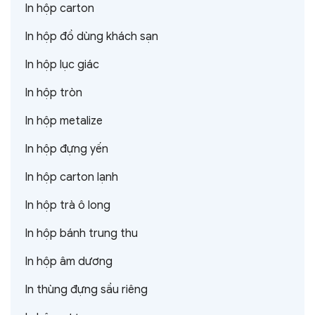
In hộp carton
In hộp đồ dùng khách sạn
In hộp lục giác
In hộp tròn
In hộp metalize
In hộp đựng yến
In hộp carton lạnh
In hộp trà ô long
In hộp bánh trung thu
In hộp âm dương
In thùng đựng sầu riêng