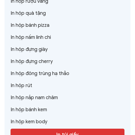
In hộp rượu vang
In hộp quà tặng
In hộp bánh pizza
In hộp nấm linh chi
In hộp đựng giày
In hộp đựng cherry
In hộp đông trùng hạ thảo
In hộp rút
In hộp nắp nam châm
In hộp bánh kem
In hộp kem body
In túi giấy