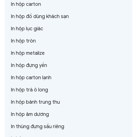
In hộp carton
In hộp đồ dùng khách sạn
In hộp lục giác
In hộp tròn
In hộp metalize
In hộp đựng yến
In hộp carton lạnh
In hộp trà ô long
In hộp bánh trung thu
In hộp âm dương
In thùng đựng sầu riêng