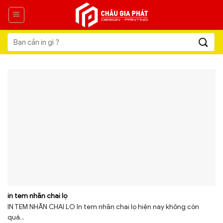
Skip
to
content
Tìm
kiếm:
in tem nhãn chai lọ
IN TEM NHÃN CHAI LỌ In tem nhãn chai lọ hiện nay không còn
quá...