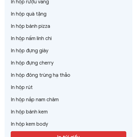
In hộp rượu vang
In hộp quà tặng
In hộp bánh pizza
In hộp nấm linh chi
In hộp đựng giày
In hộp đựng cherry
In hộp đông trùng hạ thảo
In hộp rút
In hộp nắp nam châm
In hộp bánh kem
In hộp kem body