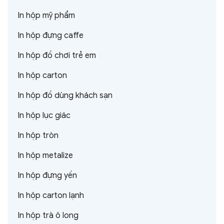
In hộp mỹ phẩm
In hộp đựng caffe
In hộp đồ chơi trẻ em
In hộp carton
In hộp đồ dùng khách sạn
In hộp lục giác
In hộp tròn
In hộp metalize
In hộp đựng yến
In hộp carton lạnh
In hộp trà ô long