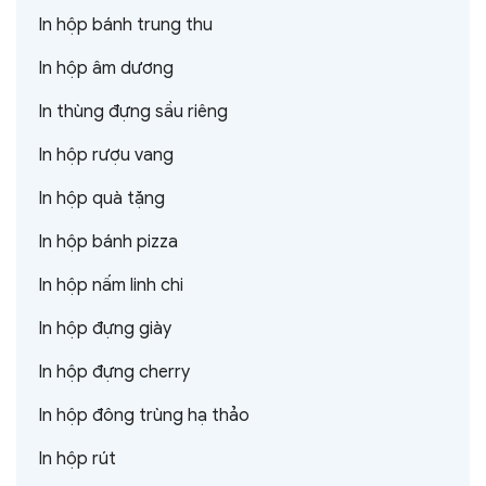
In hộp bánh trung thu
In hộp âm dương
In thùng đựng sầu riêng
In hộp rượu vang
In hộp quà tặng
In hộp bánh pizza
In hộp nấm linh chi
In hộp đựng giày
In hộp đựng cherry
In hộp đông trùng hạ thảo
In hộp rút