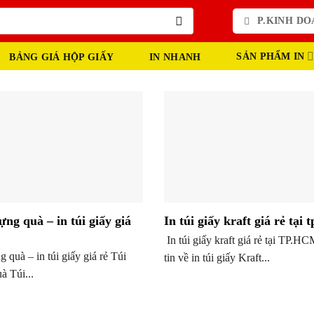
P.KINH DOA
SẢN PHẨM IN
BẢNG GIÁ HỘP GIẤY
IN NHANH
ựng quà – in túi giấy giá
In túi giấy kraft giá rẻ tại
In túi giấy kraft giá rẻ tại TP.
 quà – in túi giấy giá rẻ Túi
tin về in túi giấy Kraft...
à Túi...