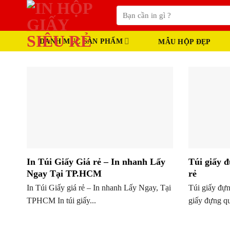
Skip
Tìm
to
kiếm:
content
DANH MỤC SẢN PHẨM
MẪU HỘP ĐẸP
In Túi Giấy Giá rẻ – In nhanh Lấy
Túi giấy đ
Ngay Tại TP.HCM
rẻ
In Túi Giấy giá rẻ – In nhanh Lấy Ngay, Tại
Túi giấy đựng
TPHCM In túi giấy...
giấy đựng qu