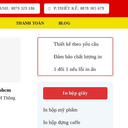
NH: 0879 329 186
P.THIẾT KẾ: 0878 305 679
THANH TOÁN
BLOG
Thiết kế theo yêu cầu
Đảm bảo chất lượng in
1 đổi 1 nếu lỗi in ấn
 tphcm
In hộp giấy
HCM Thông
In hộp mỹ phẩm
In hộp đựng caffe