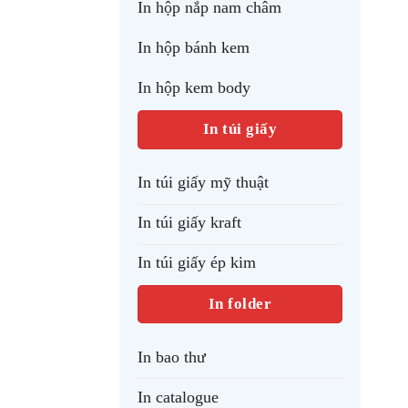
In hộp nắp nam châm
In hộp bánh kem
In hộp kem body
In túi giấy
In túi giấy mỹ thuật
In túi giấy kraft
In túi giấy ép kim
In folder
In bao thư
In catalogue