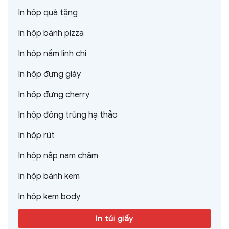
In hộp quà tặng
In hộp bánh pizza
In hộp nấm linh chi
In hộp đựng giày
In hộp đựng cherry
In hộp đông trùng hạ thảo
In hộp rút
In hộp nắp nam châm
In hộp bánh kem
In hộp kem body
In túi giấy