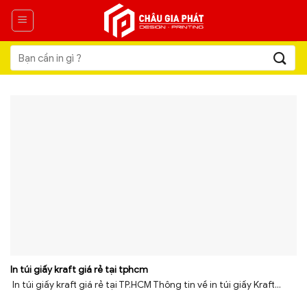
Skip
to
content
Tìm
kiếm:
In túi giấy kraft giá rẻ tại tphcm
In túi giấy kraft giá rẻ tại TP.HCM Thông tin về in túi giấy Kraft...