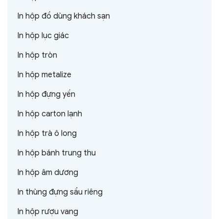
In hộp đồ dùng khách sạn
In hộp lục giác
In hộp tròn
In hộp metalize
In hộp đựng yến
In hộp carton lạnh
In hộp trà ô long
In hộp bánh trung thu
In hộp âm dương
In thùng đựng sầu riêng
In hộp rượu vang