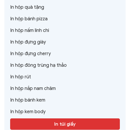
In hộp quà tặng
In hộp bánh pizza
In hộp nấm linh chi
In hộp đựng giày
In hộp đựng cherry
In hộp đông trùng hạ thảo
In hộp rút
In hộp nắp nam châm
In hộp bánh kem
In hộp kem body
In túi giấy