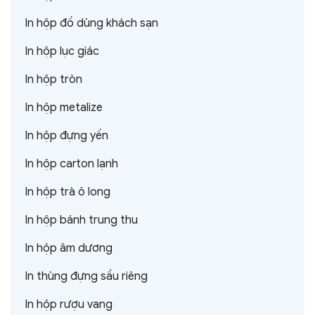
In hộp đồ dùng khách sạn
In hộp lục giác
In hộp tròn
In hộp metalize
In hộp đựng yến
In hộp carton lạnh
In hộp trà ô long
In hộp bánh trung thu
In hộp âm dương
In thùng đựng sầu riêng
In hộp rượu vang