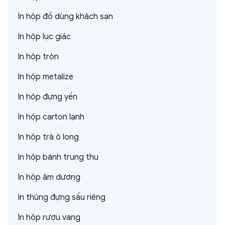
In hộp đồ dùng khách sạn
In hộp lục giác
In hộp tròn
In hộp metalize
In hộp đựng yến
In hộp carton lạnh
In hộp trà ô long
In hộp bánh trung thu
In hộp âm dương
In thùng đựng sầu riêng
In hộp rượu vang