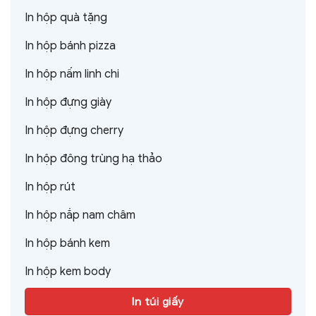
In hộp quà tặng
In hộp bánh pizza
In hộp nấm linh chi
In hộp đựng giày
In hộp đựng cherry
In hộp đông trùng hạ thảo
In hộp rút
In hộp nắp nam châm
In hộp bánh kem
In hộp kem body
In túi giấy