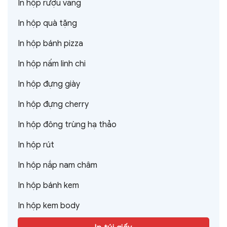
In hộp rượu vang
In hộp quà tặng
In hộp bánh pizza
In hộp nấm linh chi
In hộp đựng giày
In hộp đựng cherry
In hộp đông trùng hạ thảo
In hộp rút
In hộp nắp nam châm
In hộp bánh kem
In hộp kem body