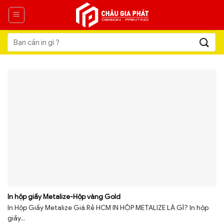
Skip
to
content
Tìm
kiếm:
In hộp giấy Metalize-Hộp vàng Gold
In Hộp Giấy Metalize Giá Rẻ HCM IN HỘP METALIZE LÀ GÌ? In hộp
giấy...