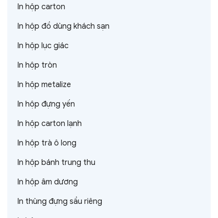
In hộp carton
In hộp đồ dùng khách sạn
In hộp lục giác
In hộp tròn
In hộp metalize
In hộp đựng yến
In hộp carton lạnh
In hộp trà ô long
In hộp bánh trung thu
In hộp âm dương
In thùng đựng sầu riêng